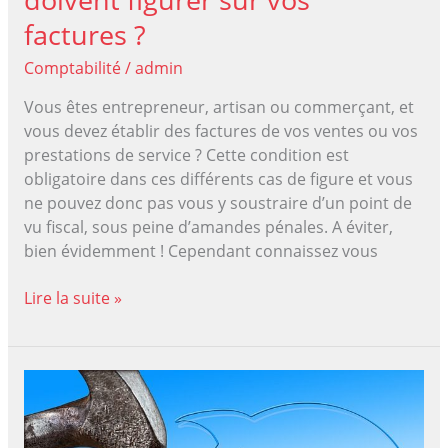
factures ?
Comptabilité
/
admin
Vous êtes entrepreneur, artisan ou commerçant, et
vous devez établir des factures de vos ventes ou vos
prestations de service ? Cette condition est
obligatoire dans ces différents cas de figure et vous
ne pouvez donc pas vous y soustraire d’un point de
vu fiscal, sous peine d’amandes pénales. A éviter,
bien évidemment ! Cependant connaissez vous
Quelles
Lire la suite »
informations
légales
doivent
figurer
sur
vos