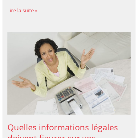
Stop
Lire la suite »
au
multitasking
pour
gagner
en
productivité
Quelles informations légales
doivent figurer sur vos