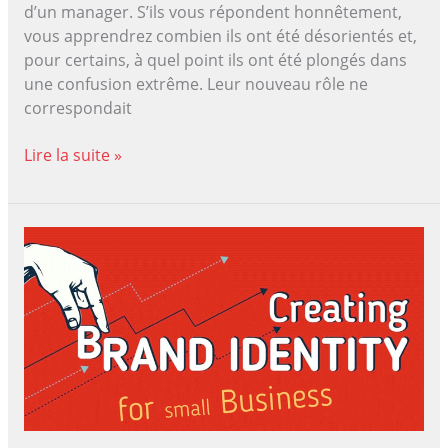
d’un manager. S’ils vous répondent honnêtement,
vous apprendrez combien ils ont été désorientés et,
pour certains, à quel point ils ont été plongés dans
une confusion extrême. Leur nouveau rôle ne
correspondait
Gestion
Lire la suite »
du
personnel
:
Six
mythes
qui
vous
compliquent
la
vie