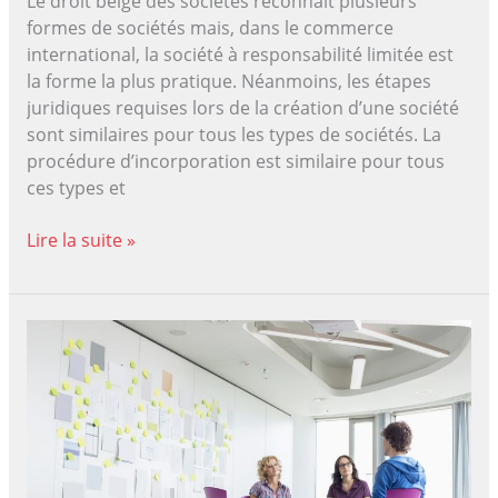
Le droit belge des sociétés reconnaît plusieurs
formes de sociétés mais, dans le commerce
international, la société à responsabilité limitée est
la forme la plus pratique. Néanmoins, les étapes
juridiques requises lors de la création d’une société
sont similaires pour tous les types de sociétés. La
procédure d’incorporation est similaire pour tous
ces types et
Quelles
Lire la suite »
sont
les
formalités
administratives
lors
de
la
création
d’une