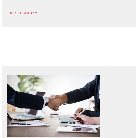
Comment
Lire la suite »
faire
publication
moniteur
belge