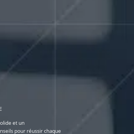
E
lide et un
seils pour réussir chaque