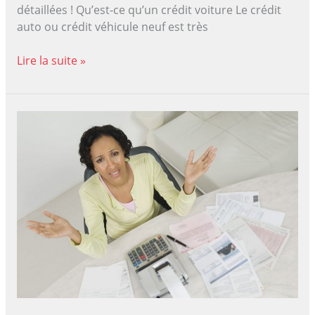
détaillées ! Qu’est-ce qu’un crédit voiture Le crédit
auto ou crédit véhicule neuf est très
Crédit,
Lire la suite »
leasing
ou
renting
financier
pour
l’achat
d’une
voiture
de
société
?