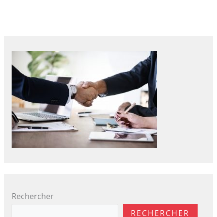
sur
vos
factures ?
Rechercher
RECHERCHER