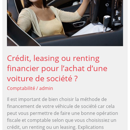
payeur
Crédit, leasing ou renting
financier pour l’achat d’une
voiture de société ?
Comptabilité
/
admin
Il est important de bien choisir la méthode de
financement de votre véhicule de société car cela
peut vous permettre de faire une bonne opération
fiscale et comptable selon que vous choisissiez un
crédit, un renting ou un leasing. Explications