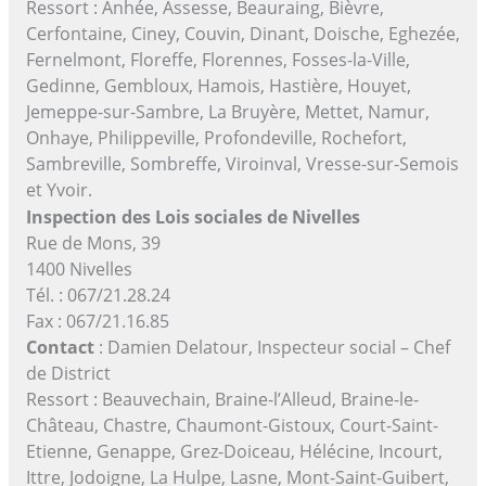
Ressort : Anhée, Assesse, Beauraing, Bièvre,
Cerfontaine, Ciney, Couvin, Dinant, Doische, Eghezée,
Fernelmont, Floreffe, Florennes, Fosses-la-Ville,
Gedinne, Gembloux, Hamois, Hastière, Houyet,
Jemeppe-sur-Sambre, La Bruyère, Mettet, Namur,
Onhaye, Philippeville, Profondeville, Rochefort,
Sambreville, Sombreffe, Viroinval, Vresse-sur-Semois
et Yvoir.
Inspection des Lois sociales de Nivelles
Rue de Mons, 39
1400 Nivelles
Tél. : 067/21.28.24
Fax : 067/21.16.85
Contact
: Damien Delatour, Inspecteur social – Chef
de District
Ressort : Beauvechain, Braine-l’Alleud, Braine-le-
Château, Chastre, Chaumont-Gistoux, Court-Saint-
Etienne, Genappe, Grez-Doiceau, Hélécine, Incourt,
Ittre, Jodoigne, La Hulpe, Lasne, Mont-Saint-Guibert,