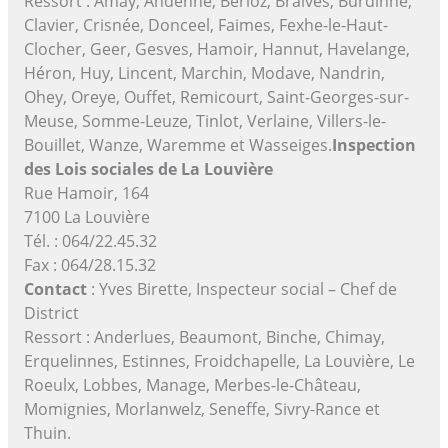
Ressort : Amay, Andenne, Berloz, Braives, Burdinne,
Clavier, Crisnée, Donceel, Faimes, Fexhe-le-Haut-
Clocher, Geer, Gesves, Hamoir, Hannut, Havelange,
Héron, Huy, Lincent, Marchin, Modave, Nandrin,
Ohey, Oreye, Ouffet, Remicourt, Saint-Georges-sur-
Meuse, Somme-Leuze, Tinlot, Verlaine, Villers-le-
Bouillet, Wanze, Waremme et Wasseiges.
Inspection
des Lois sociales de La Louvière
Rue Hamoir, 164
7100 La Louvière
Tél. : 064/22.45.32
Fax : 064/28.15.32
Contact
: Yves Birette, Inspecteur social – Chef de
District
Ressort : Anderlues, Beaumont, Binche, Chimay,
Erquelinnes, Estinnes, Froidchapelle, La Louvière, Le
Roeulx, Lobbes, Manage, Merbes-le-Château,
Momignies, Morlanwelz, Seneffe, Sivry-Rance et
Thuin.