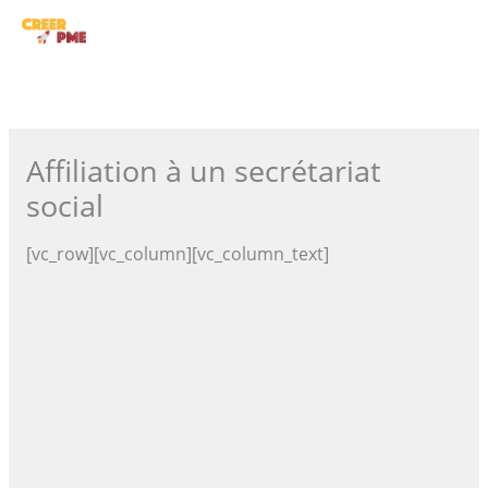
Aller
ME
au
contenu
PRI
Affiliation à un secrétariat
social
[vc_row][vc_column][vc_column_text]