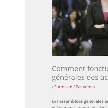
Comment foncti
générales des ac
/
Formalité
/ Par
admin
Les
assemblées générales a
événements importants dans la