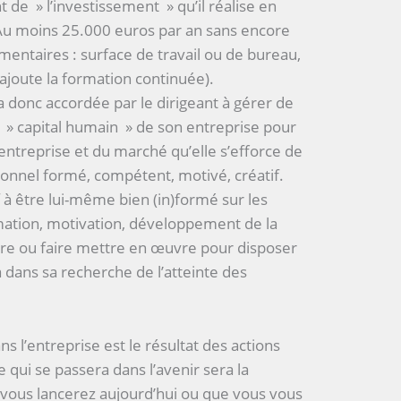
t de » l’investissement » qu’il réalise en
u moins 25.000 euros par an sans encore
mentaires : surface de travail ou de bureau,
ajoute la formation continuée).
a donc accordée par le dirigeant à gérer de
le » capital humain » de son entreprise pour
entreprise et du marché qu’elle s’efforce de
onnel formé, compétent, motivé, créatif.
f à être lui-même bien (in)formé sur les
ation, motivation, développement de la
ettre ou faire mettre en œuvre pour disposer
 dans sa recherche de l’atteinte des
s l’entreprise est le résultat des actions
e qui se passera dans l’avenir sera la
vous lancerez aujourd’hui ou que vous vous