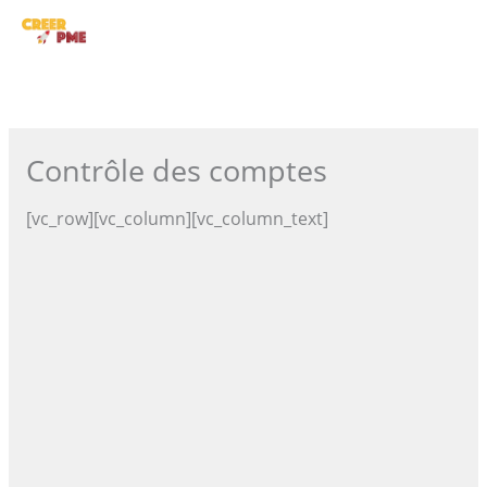
Aller
ME
au
contenu
PRI
Contrôle des comptes
[vc_row][vc_column][vc_column_text]