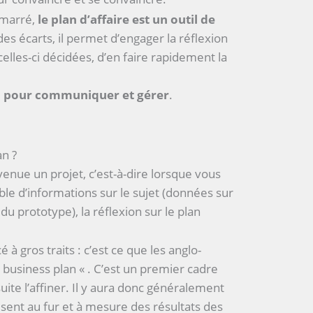
démarré,
le plan d’affaire est un outil de
e des écarts, il permet d’engager la réflexion
 celles-ci décidées, d’en faire rapidement la
til pour communiquer et gérer
.
an ?
enue un projet, c’est-à-dire lorsque vous
e d’informations sur le sujet (données sur
du prototype), la réflexion sur le plan
é à gros traits : c’est ce que les anglo-
 business plan « . C’est un premier cadre
nsuite l’affiner. Il y aura donc généralement
isent au fur et à mesure des résultats des