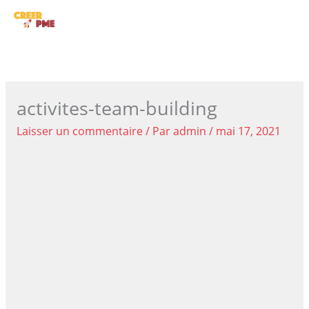
Aller
ME
au
contenu
PRI
activites-team-building
Laisser un commentaire
/ Par
admin
/
mai 17, 2021