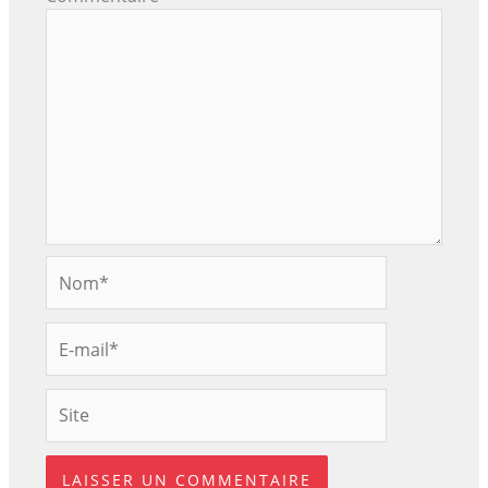
Nom*
E-
mail*
Site