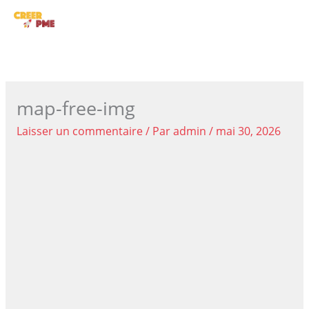
Aller
ME
au
contenu
PRI
map-free-img
Laisser un commentaire
/ Par
admin
/
mai 30, 2026