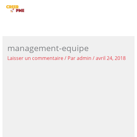
Aller
ME
au
contenu
PRI
management-equipe
Laisser un commentaire
/ Par
admin
/
avril 24, 2018