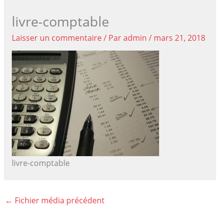
livre-comptable
Laisser un commentaire
/ Par
admin
/
mars 21, 2018
livre-comptable
←
Fichier média précédent