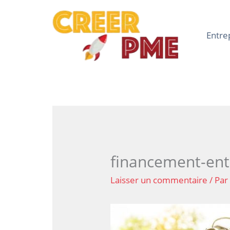
Aller
au
contenu
Entre
financement-ent
Laisser un commentaire
/ Pa