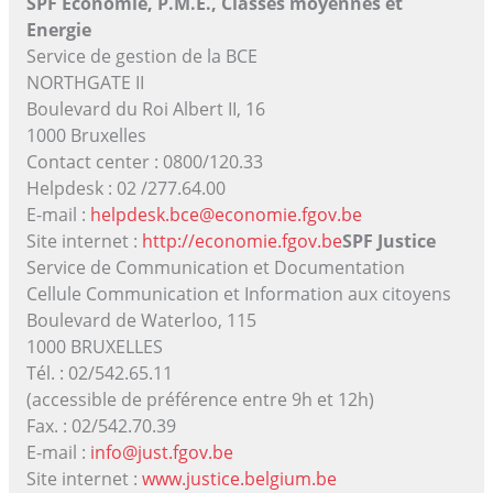
SPF Economie, P.M.E., Classes moyennes et
Energie
Service de gestion de la BCE
NORTHGATE II
Boulevard du Roi Albert II, 16
1000 Bruxelles
Contact center : 0800/120.33
Helpdesk : 02 /277.64.00
E-mail :
helpdesk.bce@economie.fgov.be
Site internet :
http://economie.fgov.be
SPF Justice
Service de Communication et Documentation
Cellule Communication et Information aux citoyens
Boulevard de Waterloo, 115
1000 BRUXELLES
Tél. : 02/542.65.11
(accessible de préférence entre 9h et 12h)
Fax. : 02/542.70.39
E-mail :
info@just.fgov.be
Site internet :
www.justice.belgium.be