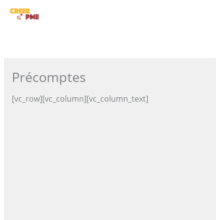
Aller
ME
au
contenu
PRI
Précomptes
[vc_row][vc_column][vc_column_text]