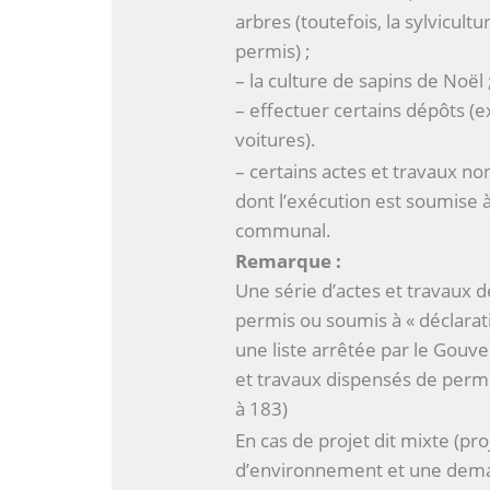
arbres (toutefois, la sylvicult
permis) ;
– la culture de sapins de Noël 
– effectuer certains dépôts (
voitures).
– certains actes et travaux non
dont l’exécution est soumise
communal.
Remarque :
Une série d’actes et travaux
permis ou soumis à « déclarati
une liste arrêtée par le Gouv
et travaux dispensés de permi
à 183)
En cas de projet dit mixte (p
d’environnement et une deman