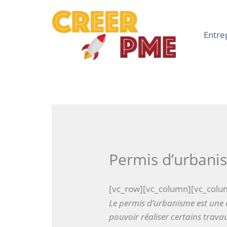
Aller
au
contenu
Entre
Permis d’urbani
[vc_row][vc_column][vc_colu
Le permis d’urbanisme est une 
pouvoir réaliser certains trava