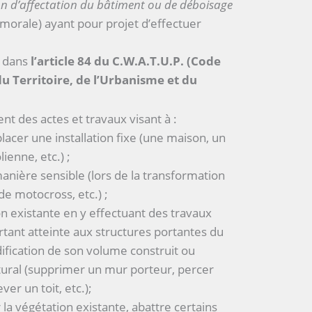
on d’affectation du bâtiment ou de déboisage
morale) ayant pour projet d’effectuer
s dans
l’article 84 du C.W.A.T.U.P. (Code
 Territoire, de l’Urbanisme et du
nt des actes et travaux visant à :
placer une installation fixe (une maison, un
ienne, etc.) ;
 manière sensible (lors de la transformation
de motocross, etc.) ;
n existante en y effectuant des travaux
rtant atteinte aux structures portantes du
fication de son volume construit ou
tural (supprimer un mur porteur, percer
er un toit, etc.);
 la végétation existante, abattre certains