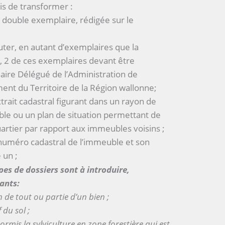
s de transformer :
double exemplaire, rédigée sur le
uter, en autant d’exemplaires que la
 2 de ces exemplaires devant être
naire Délégué de l’Administration de
nt du Territoire de la Région wallonne;
trait cadastral figurant dans un rayon de
le ou un plan de situation permettant de
artier par rapport aux immeubles voisins ;
 numéro cadastral de l’immeuble et son
 un ;
pes de dossiers sont à introduire,
ants:
 de tout ou partie d’un bien ;
 du sol ;
mis la sylviculture en zone forestière qui est