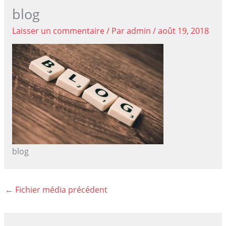
blog
Laisser un commentaire
/ Par
admin
/
août 19, 2018
blog
←
Fichier média précédent