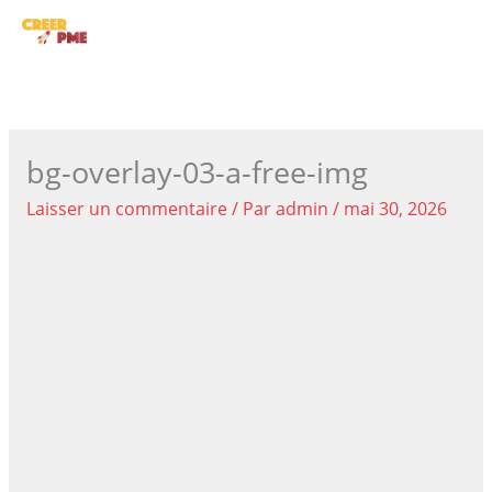
Aller
ME
au
contenu
PRI
bg-overlay-03-a-free-img
Laisser un commentaire
/ Par
admin
/
mai 30, 2026