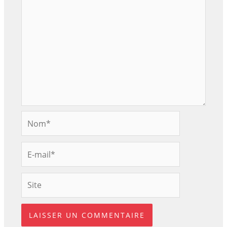
Nom*
E-
mail*
Site