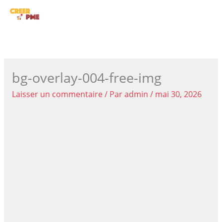
Aller
ME
au
contenu
PRI
bg-overlay-004-free-img
Laisser un commentaire
/ Par
admin
/
mai 30, 2026