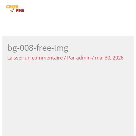
Aller
ME
au
contenu
PRI
bg-008-free-img
Laisser un commentaire
/ Par
admin
/
mai 30, 2026