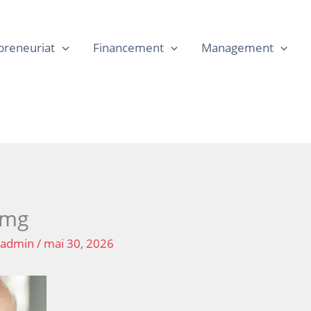
preneuriat
Financement
Management
img
r
admin
/
mai 30, 2026