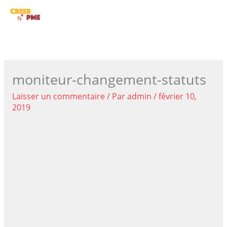
Aller
ME
au
contenu
PRI
moniteur-changement-statuts
Laisser un commentaire
/ Par
admin
/
février 10,
2019