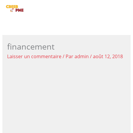
Aller
ME
au
contenu
PRI
financement
Laisser un commentaire
/ Par
admin
/
août 12, 2018