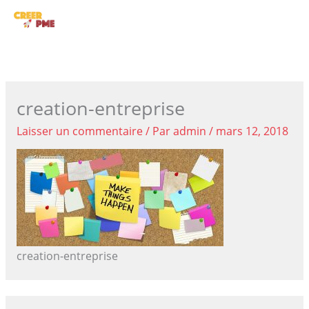
Aller
ME
au
contenu
PRI
creation-entreprise
Laisser un commentaire
/ Par
admin
/
mars 12, 2018
creation-entreprise